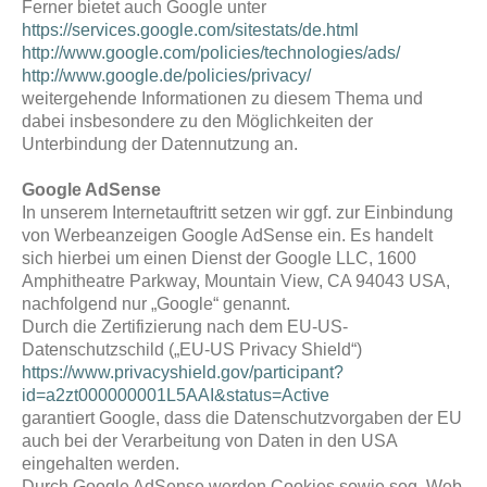
Ferner bietet auch Google unter
https://services.google.com/sitestats/de.html
http://www.google.com/policies/technologies/ads/
http://www.google.de/policies/privacy/
weitergehende Informationen zu diesem Thema und
dabei insbesondere zu den Möglichkeiten der
Unterbindung der Datennutzung an.
Google AdSense
In unserem Internetauftritt setzen wir ggf. zur Einbindung
von Werbeanzeigen Google AdSense ein. Es handelt
sich hierbei um einen Dienst der Google LLC, 1600
Amphitheatre Parkway, Mountain View, CA 94043 USA,
nachfolgend nur „Google“ genannt.
Durch die Zertifizierung nach dem EU-US-
Datenschutzschild („EU-US Privacy Shield“)
https://www.privacyshield.gov/participant?
id=a2zt000000001L5AAI&status=Active
garantiert Google, dass die Datenschutzvorgaben der EU
auch bei der Verarbeitung von Daten in den USA
eingehalten werden.
Durch Google AdSense werden Cookies sowie sog. Web